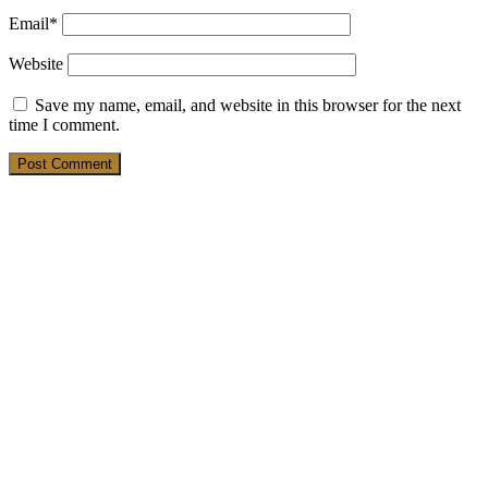
Email
*
Website
Save my name, email, and website in this browser for the next
time I comment.
19. March 2025
Ein Buch für junge Männer
1. March 2025
Tweed – Outdoor-Mode für
Traditionalisten
28. February 2025
Der “Al Capone” – 20er-Jahre-Outfit #1