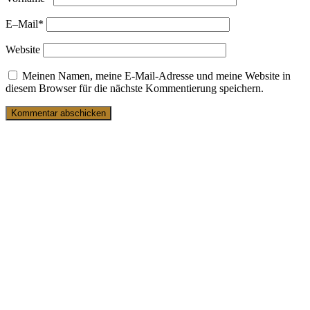
E–Mail
*
Website
Meinen Namen, meine E-Mail-Adresse und meine Website in
diesem Browser für die nächste Kommentierung speichern.
19. März 2025
Ein Buch für junge Männer
1. März 2025
Tweed – Outdoor-Mode für
Traditionalisten
28. Februar 2025
Der „Al Capone“ – 20er-Jahre-Outfit #1