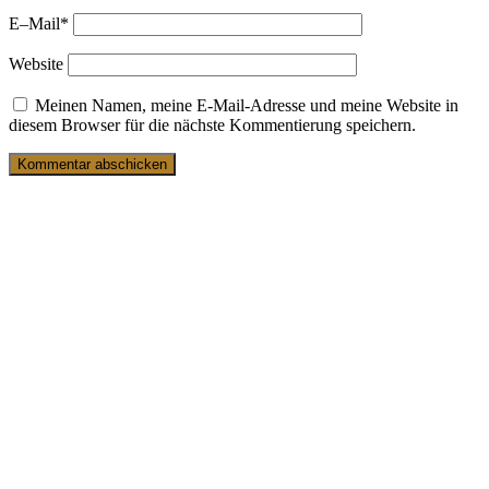
E–Mail
*
Website
Meinen Namen, meine E-Mail-Adresse und meine Website in
diesem Browser für die nächste Kommentierung speichern.
1. März 2025
Tweed – Outdoor-Mode für
Traditionalisten
28. Februar 2025
Der „Al Capone“ – 20er-Jahre-Outfit #1
14. September 2024
Das Babylon Berlin Outfit: Gereon Rath