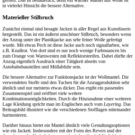
greifen. Das ist bedauerlich, denn ein warmer Mantel aus Wolle ist
in vielerlei Hinsicht die bessere Alternative.
Materieller Stilbruch
Zunächst einmal sind besagte Jacken in aller Regel aus Kunstfasern
hergestellt. Das ist ein äußerst unschöner Stilbruch, besonders wenn
der Anzug unter der Plastikjacke aus sehr feiner Wolle gefertigt
wurde. Mit etwas Pech ist diese Jacke auch noch signalfarben, wie
z.B. Knallrot. Von dort sind es nur noch wenige Farbnuancen bis
zum Orange von Warnwesten mit Reflektorstreifen. Dabei dürfte der
Anzug eigentlich Ausdruck einer Tätigkeit abseits von
Autobahnbaustellen und Müllabfuhr sein.
Die bessere Alternative zur Funktionsjacke ist der Wollmantel. Die
verwendeten Stoffe sind den Tuchen für die Anzugproduktion sehr
ähnlich und nur meistens etwas dicker. Das ergibt ein passendes
Zusammenspiel und eröffnet viele weitere
Kombinationsmöglichkeiten. Durch die Hinzunahme einer weiteren
Lage Kleidung spricht man im Englischen auch vom
Layering
. Das
Beitragsbild illustriert wie die verschiedenen Stofflagen miteinander
harmonieren.
Darüber hinaus bietet ein Mantel ähnlich viele Gestaltungsoptionen
wie ein Jackett. Insbesondere mit der Form des Revers und der