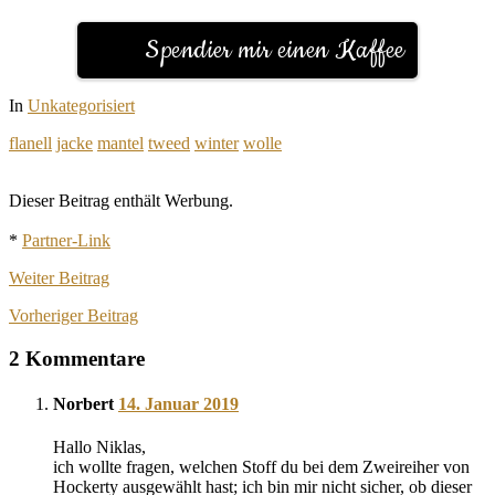
Spendier mir einen Kaffee
In
Unkategorisiert
flanell
jacke
mantel
tweed
winter
wolle
Dieser Beitrag enthält Werbung.
*
Partner-Link
Weiter
Beitrag
Vorheriger
Beitrag
2 Kommentare
Norbert
14. Januar 2019
Hallo Niklas,
ich wollte fragen, welchen Stoff du bei dem Zweireiher von
Hockerty ausgewählt hast; ich bin mir nicht sicher, ob dieser