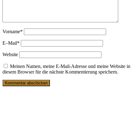
Vorname
*
E–Mail
*
Website
Meinen Namen, meine E-Mail-Adresse und meine Website in
diesem Browser für die nächste Kommentierung speichern.
19. März 2025
Ein Buch für junge Männer
4. Juli 2022
Endlich deutsche YouTube-Videos