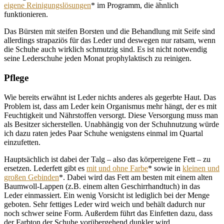
eigene Reinigungslösungen
* im Programm, die ähnlich
funktionieren.
Das Bürsten mit steifen Borsten und die Behandlung mit Seife sind
allerdings strapaziös für das Leder und deswegen nur ratsam, wenn
die Schuhe auch wirklich schmutzig sind. Es ist nicht notwendig
seine Lederschuhe jeden Monat prophylaktisch zu reinigen.
Pflege
Wie bereits erwähnt ist Leder nichts anderes als gegerbte Haut. Das
Problem ist, dass am Leder kein Organismus mehr hängt, der es mit
Feuchtigkeit und Nährstoffen versorgt. Diese Versorgung muss man
als Besitzer sicherstellen. Unabhängig von der Schuhnutzung würde
ich dazu raten jedes Paar Schuhe wenigstens einmal im Quartal
einzufetten.
Hauptsächlich ist dabei der Talg – also das körpereigene Fett – zu
ersetzen. Lederfett gibt es
mit und ohne Farbe
* sowie in
kleinen und
großen Gebinden
*. Dabei wird das Fett am besten mit einem alten
Baumwoll-Lappen (z.B. einem alten Geschirrhandtuch) in das
Leder einmassiert. Ein wenig Vorsicht ist lediglich bei der Menge
geboten. Sehr fettiges Leder wird weich und behält dadurch nur
noch schwer seine Form. Außerdem führt das Einfetten dazu, dass
der Farbton der Schuhe vorübergehend dunkler wird.