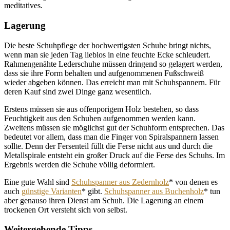
meditatives.
Lagerung
Die beste Schuhpflege der hochwertigsten Schuhe bringt nichts,
wenn man sie jeden Tag lieblos in eine feuchte Ecke schleudert.
Rahmengenähte Lederschuhe müssen dringend so gelagert werden,
dass sie ihre Form behalten und aufgenommenen Fußschweiß
wieder abgeben können. Das erreicht man mit Schuhspannern. Für
deren Kauf sind zwei Dinge ganz wesentlich.
Erstens müssen sie aus offenporigem Holz bestehen, so dass
Feuchtigkeit aus den Schuhen aufgenommen werden kann.
Zweitens müssen sie möglichst gut der Schuhform entsprechen. Das
bedeutet vor allem, dass man die Finger von Spiralspannern lassen
sollte. Denn der Fersenteil füllt die Ferse nicht aus und durch die
Metallspirale entsteht ein großer Druck auf die Ferse des Schuhs. Im
Ergebnis werden die Schuhe völlig deformiert.
Eine gute Wahl sind
Schuhspanner aus Zedernholz
* von denen es
auch
günstige Varianten
* gibt.
Schuhspanner aus Buchenholz
* tun
aber genauso ihren Dienst am Schuh. Die Lagerung an einem
trockenen Ort versteht sich von selbst.
Weitergehende Tipps