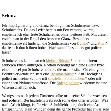
Schutz
Für Imprägnierung und Glanz benötigt man Schuhcreme bzw.
Schuhwachs. Da das Leder bereits mit Fett versorgt wurde,
empfehle ich eher feste Schuhcremes ohne weiteres Fett. Mit diesen
erzielt man in der Regel den besseren Glanz. Besonders
empfehlenswert finde ich die Schuhcremes von
Burgol
* und
Kiwi
*,
da sie sich durch ihren hohen Wachsanteil besonders gut polieren
lassen.
Schuhcremes kann man mit
kleinen Bürsten
* oder mit einem
sauberen Pinsel auftragen. Notfalls benötigt man eine Bürste bzw.
einen Pinsel pro Schuhcremefarbe, die man besitzt. Für eine grobe
Politur verwende ich stets eine
Rosshaarbürste
*. Auf Hochglanz
poliert man seine Schuhe mit
speziellen Poliertüchern
* oder mit
einer alten Nylonstrumpfhose. Die
Spiegelpolitur
wiederum ist eine
Wissenschaft für sich.
Wenigstens nach jedem Einfetten sollte man seine Schuhe wachsen
und polieren. Bei häufigem Gebrauch sollte dies öfter erfolgen. Was
nach Arbeit klingt, ist für viele Schuhliebhaber jedoch eine Art
Entspannung. Kein Wunder, denn die ganze Prozedur hat etwas sehr