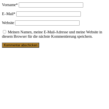
Vorname
*
E–Mail
*
Website
Meinen Namen, meine E-Mail-Adresse und meine Website in
diesem Browser für die nächste Kommentierung speichern.
27. Februar 2023
Schuhpflege – schnell und einfach putzen
9. Mai 2019
Sneaker zum Anzug – geht das?
17. Juni 2018
Warum rahmengenähte Schuhe?